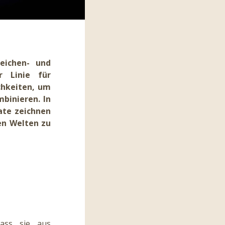
Zeichen- und
r Linie für
chkeiten, um
mbinieren. In
ate zeichnen
en Welten zu
dass sie aus