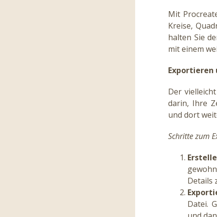
Mit Procreat
Kreise, Quad
halten Sie de
mit einem wei
Exportieren
Der vielleich
darin, Ihre 
und dort wei
Schritte zum E
Erstell
gewohnt
Details
Exporti
Datei. 
und dan