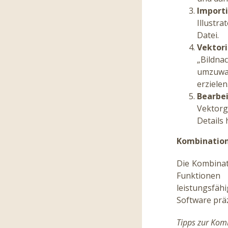
Import
Illustra
Datei.
Vektori
„Bildna
umzuwan
erzielen
Bearbe
Vektorg
Details
Kombination
Die Kombinat
Funktionen 
leistungsfäh
Software präz
Tipps zur Kom