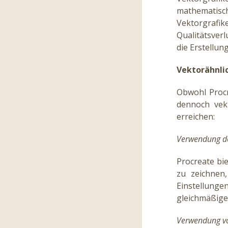
mathematisc
Vektorgrafi
Qualitätsver
die Erstellun
Vektorähnli
Obwohl Procr
dennoch vekt
erreichen:
Verwendung de
Procreate bie
zu zeichnen,
Einstellungen
gleichmäßige
Verwendung v