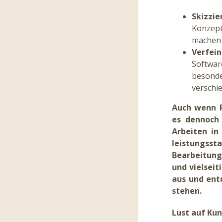
Skizzie
Konzept
machen e
Verfein
Softwar
besond
verschi
Auch wenn P
es dennoch 
Arbeiten in
leistungss
Bearbeitung
und vielseit
aus und ent
stehen.
Lust auf Kun