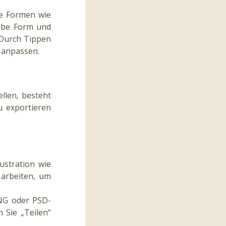
he Formen wie
robe Form und
. Durch Tippen
r anpassen.
ellen, besteht
u exportieren
ustration wie
 arbeiten, um
PNG oder PSD-
 Sie „Teilen“