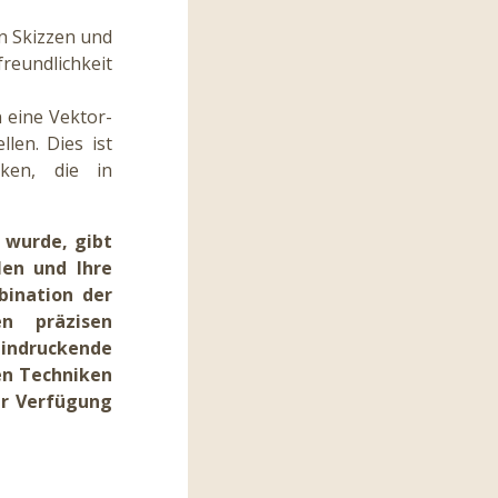
on Skizzen und
eundlichkeit
 eine Vektor-
len. Dies ist
ken, die in
 wurde, gibt
len und Ihre
bination der
en präzisen
eindruckende
ten Techniken
ur Verfügung