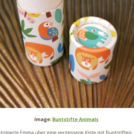
Image:
Buntstifte Animals
stolperte Emma über eine vergessene Kiste mit Buntstiften,