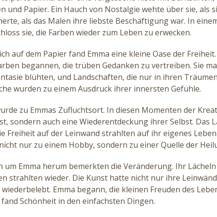
n und Papier. Ein Hauch von Nostalgie wehte über sie, als si
nerte, als das Malen ihre liebste Beschäftigung war. In ein
loss sie, die Farben wieder zum Leben zu erwecken.
ich auf dem Papier fand Emma eine kleine Oase der Freiheit.
arben begannen, die trüben Gedanken zu vertreiben. Sie ma
Fantasie blühten, und Landschaften, die nur in ihren Träumen 
iche wurden zu einem Ausdruck ihrer innersten Gefühle.
urde zu Emmas Zufluchtsort. In diesen Momenten der Kreati
st, sondern auch eine Wiederentdeckung ihrer Selbst. Das 
e Freiheit auf der Leinwand strahlten auf ihr eigenes Leben
nicht nur zu einem Hobby, sondern zu einer Quelle der Heil
 um Emma herum bemerkten die Veränderung. Ihr Lächeln 
n strahlten wieder. Die Kunst hatte nicht nur ihre Leinwän
z wiederbelebt. Emma begann, die kleinen Freuden des Lebe
 fand Schönheit in den einfachsten Dingen.