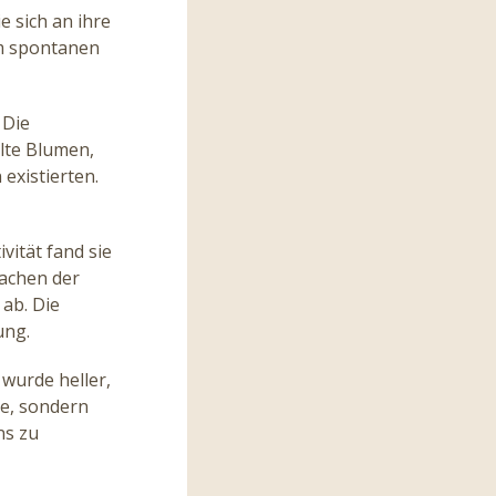
e sich an ihre
em spontanen
 Die
lte Blumen,
existierten.
vität fand sie
Lachen der
 ab. Die
ung.
wurde heller,
de, sondern
ns zu