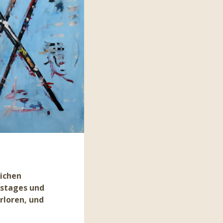
lichen
tstages und
rloren, und