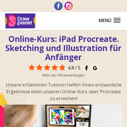
Zum
Inhalt
springen
MENÜ
Online-Kurs: iPad Procreate.
Sketching und Illustration für
Anfänger
4,8 / 5
Mehr als 300 Bewertungen
Unsere erfahrenen Tutoren helfen Ihnen erstaunliche
Ergebnisse beim unseren Online-Kurs über Procreate
zu erreichen!