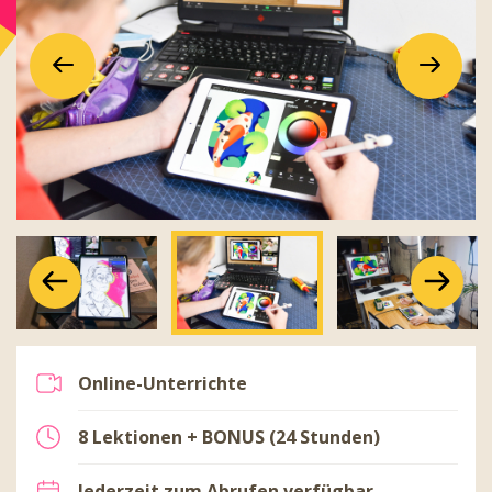
Vorherige
Lesen
Vorherige
Lesen
Sie
Sie
mehr
mehr
Vorherige
Lesen
Sie
mehr
Online-Unterrichte
8 Lektionen + BONUS (24 Stunden)
Jederzeit zum Abrufen verfügbar