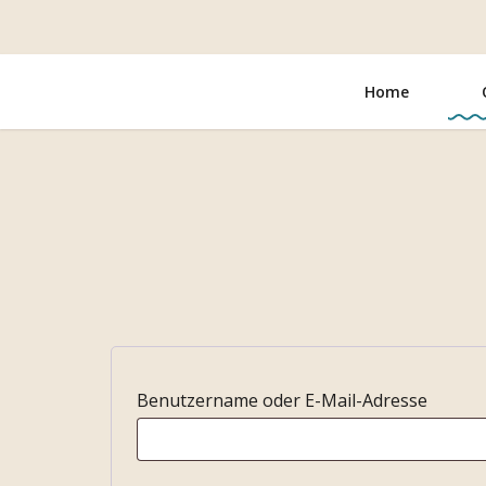
Zum
Inhalt
springen
Home
E
Benutzername oder E-Mail-Adresse
r
f